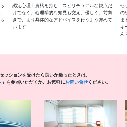
ら
認定心理士資格を持ち、スピリチュアルな観点だ
セ
、
けでなく、心理学的な知見も交え、優しく、前向
の
ら
きで、より具体的なアドバイスを行うよう努めて
ま
います
ギ
ん
セッションを受けたら良いか迷ったときは、
へ
」を参照いただくか、お気軽に
お問い合せ
ください。