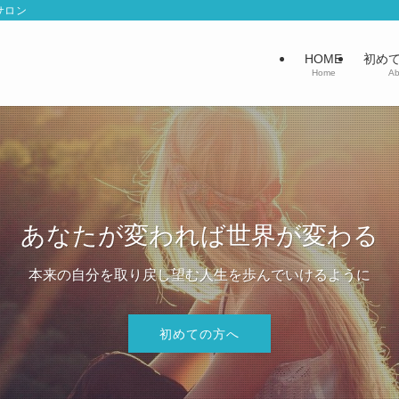
サロン
HOME
初め
Home
Ab
あなたが変われば世界が変わる
本来の自分を取り戻し望む人生を歩んでいけるように
初めての方へ